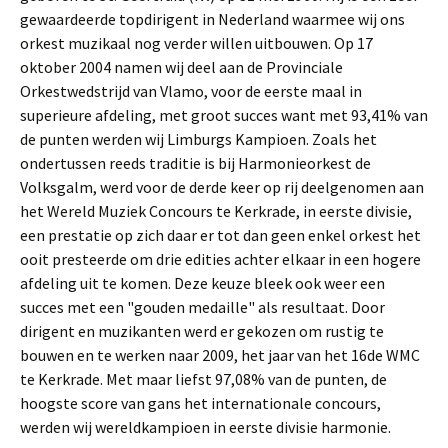
gewaardeerde topdirigent in Nederland waarmee wij ons
orkest muzikaal nog verder willen uitbouwen. Op 17
oktober 2004 namen wij deel aan de Provinciale
Orkestwedstrijd van Vlamo, voor de eerste maal in
superieure afdeling, met groot succes want met 93,41% van
de punten werden wij Limburgs Kampioen. Zoals het
ondertussen reeds traditie is bij Harmonieorkest de
Volksgalm, werd voor de derde keer op rij deelgenomen aan
het Wereld Muziek Concours te Kerkrade, in eerste divisie,
een prestatie op zich daar er tot dan geen enkel orkest het
ooit presteerde om drie edities achter elkaar in een hogere
afdeling uit te komen. Deze keuze bleek ook weer een
succes met een "gouden medaille" als resultaat. Door
dirigent en muzikanten werd er gekozen om rustig te
bouwen en te werken naar 2009, het jaar van het 16de WMC
te Kerkrade. Met maar liefst 97,08% van de punten, de
hoogste score van gans het internationale concours,
werden wij wereldkampioen in eerste divisie harmonie.