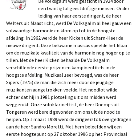
De Volksgalm werd gesticht in 1924 door
een twintigtal geestdriftige mensen. Onder
leiding van haar eerste dirigent, de heer
Welters uit Maastricht, werd De Volksgalm al heel gauw een
volwaardige harmonie en klom op tot in de hoogste
afdeling. In 1962 werd de heer Kicken uit Scharn-Heer de
nieuwe dirigent. Deze bekwame musicus speelde het klaar
om de muzikale kwaliteit van de harmonie nog hoger op te
tillen. Met de heer Kicken behaalde De Volksgalm
verschillende eerste prijzen en kampioentitels in de
hoogste afdeling. Muzikaal zeer bevoegd, was de heer
Sipers (1975) de man die zich meer door de jeugdige
muzikanten aangetrokken voelde. Het noodlot wilde
echter dat hij in 1981 plotseling uit ons midden werd
weggerukt. Onze soloklarinettist, de heer Doemps uit
Tongeren werd bereid gevonden om ons uit de nood te
helpen. Op 1 maart 1989 werd de dirigeerstok overgedragen
aan de heer Sandro Moretti, Met hem beleefden wij een
eerste hoogtepunt op 27 oktober 1996 op het Provinciaal