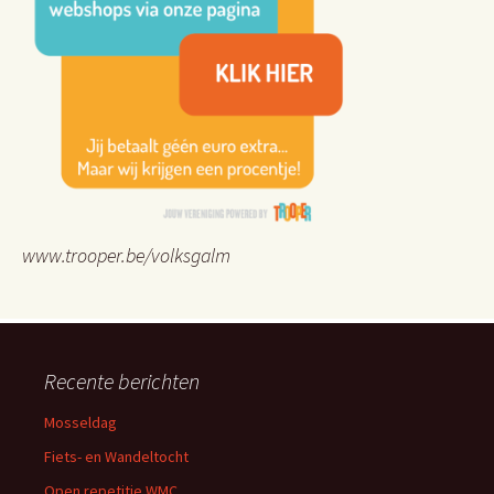
www.trooper.be/volksgalm
Recente berichten
Mosseldag
Fiets- en Wandeltocht
Open repetitie WMC