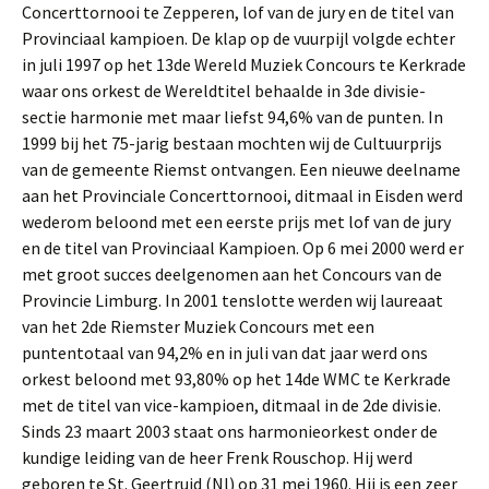
Concerttornooi te Zepperen, lof van de jury en de titel van
Provinciaal kampioen. De klap op de vuurpijl volgde echter
in juli 1997 op het 13de Wereld Muziek Concours te Kerkrade
waar ons orkest de Wereldtitel behaalde in 3de divisie-
sectie harmonie met maar liefst 94,6% van de punten. In
1999 bij het 75-jarig bestaan mochten wij de Cultuurprijs
van de gemeente Riemst ontvangen. Een nieuwe deelname
aan het Provinciale Concerttornooi, ditmaal in Eisden werd
wederom beloond met een eerste prijs met lof van de jury
en de titel van Provinciaal Kampioen. Op 6 mei 2000 werd er
met groot succes deelgenomen aan het Concours van de
Provincie Limburg. In 2001 tenslotte werden wij laureaat
van het 2de Riemster Muziek Concours met een
puntentotaal van 94,2% en in juli van dat jaar werd ons
orkest beloond met 93,80% op het 14de WMC te Kerkrade
met de titel van vice-kampioen, ditmaal in de 2de divisie.
Sinds 23 maart 2003 staat ons harmonieorkest onder de
kundige leiding van de heer Frenk Rouschop. Hij werd
geboren te St. Geertruid (Nl) op 31 mei 1960. Hij is een zeer