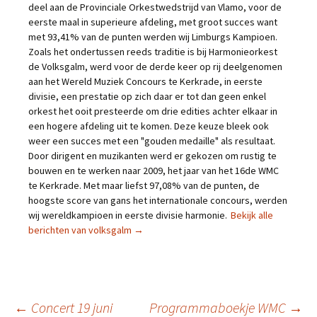
deel aan de Provinciale Orkestwedstrijd van Vlamo, voor de
eerste maal in superieure afdeling, met groot succes want
met 93,41% van de punten werden wij Limburgs Kampioen.
Zoals het ondertussen reeds traditie is bij Harmonieorkest
de Volksgalm, werd voor de derde keer op rij deelgenomen
aan het Wereld Muziek Concours te Kerkrade, in eerste
divisie, een prestatie op zich daar er tot dan geen enkel
orkest het ooit presteerde om drie edities achter elkaar in
een hogere afdeling uit te komen. Deze keuze bleek ook
weer een succes met een "gouden medaille" als resultaat.
Door dirigent en muzikanten werd er gekozen om rustig te
bouwen en te werken naar 2009, het jaar van het 16de WMC
te Kerkrade. Met maar liefst 97,08% van de punten, de
hoogste score van gans het internationale concours, werden
wij wereldkampioen in eerste divisie harmonie.
Bekijk alle
berichten van volksgalm
→
←
Concert 19 juni
Programmaboekje WMC
→