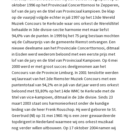
oktober 1996 op het Provinciaal Concerttornooi te Zepperen,
lof van de jury en de titel van Provinciaal kampioen. De klap
op de vuurpijl volgde echter in juli 1997 op het 13de Wereld
Muziek Concours te Kerkrade waar ons orkest de Wereldtitel
behaalde in 3de divisie-sectie harmonie met maar liefst
94,6% van de punten. In 1999 bij het 75-jarig bestaan mochten
wij de Cultuurprijs van de gemeente Riemst ontvangen. Een
nieuwe deelname aan het Provinciale Concerttornooi, ditmaal
in Eisden werd wederom beloond met een eerste prijs met
lof van de jury en de titel van Provinciaal Kampioen. Op 6 mei
2000 werd er met groot succes deelgenomen aan het
Concours van de Provincie Limburg. In 2001 tenslotte werden
wij laureaat van het 2de Riemster Muziek Concours met een
puntentotaal van 94,2% en in juli van dat jaar werd ons orkest
beloond met 93,80% op het 14de WMC te Kerkrade met de
titel van vice-kampioen, ditmaal in de 2de divisie. Sinds 23
maart 2003 staat ons harmonieorkest onder de kundige
leiding van de heer Frenk Rouschop. Hij werd geboren te St.
Geertruid (Nl) op 31 mei 1960. Hij is een zeer gewaardeerde
topdirigent in Nederland waarmee wij ons orkest muzikaal
nog verder willen uitbouwen. Op 17 oktober 2004 namen wij