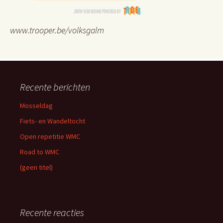
www.trooper.be/volksgalm
Recente berichten
Mosseldag
Fiets- en Wandeltocht
Open repetitie WMC
Road to WMC
(geen titel)
Recente reacties