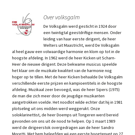
Over volksgalm
De Volksgalm werd gesticht in 1924 door
een twintigtal geestdriftige mensen. Onder
leiding van haar eerste dirigent, de heer
Welters uit Maastricht, werd De Volksgalm
al heel gauw een volwaardige harmonie en klom op tot in de
hoogste afdeling. In 1962 werd de heer Kicken uit Scharn-
Heer de nieuwe dirigent. Deze bekwame musicus speelde
het klaar om de muzikale kwaliteit van de harmonie nog
hoger op te tillen. Met de heer Kicken behaalde De Volksgalm
verschillende eerste prijzen en kampioentitels in de hoogste
afdeling. Muzikaal zeer bevoegd, was de heer Sipers (1975)
de man die zich meer door de jeugdige muzikanten
aangetrokken voelde. Het noodlot wilde echter dat hij in 1981
plotseling uit ons midden werd weggerukt. Onze
soloklarinettist, de heer Doemps uit Tongeren werd bereid
gevonden om ons uit de nood te helpen. Op 1 maart 1989
werd de dirigeerstok overgedragen aan de heer Sandro
Moretti, Met hem beleefden wij een eerste hoogtepunt op 27