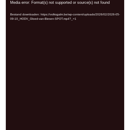
Videospeler
Media error: Format(s) not supported or source(s) not found
Bestand downloaden: https://volksgalm.be/wp-content/uploads/2026/02/2026-05-
09-10_HODV_Gloed-van-Biesen-SPOT.mp4?_=1