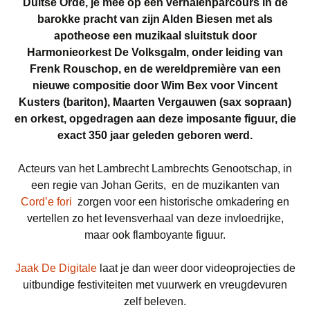
Duitse Orde, je mee op een verhalenparcours in de
barokke pracht van zijn Alden Biesen met als
apotheose een muzikaal sluitstuk door
Harmonieorkest De Volksgalm, onder leiding van
Frenk Rouschop, en de wereldpremière van een
nieuwe compositie door Wim Bex voor Vincent
Kusters (bariton), Maarten Vergauwen (sax sopraan)
en orkest, opgedragen aan deze imposante figuur
, die
exact 350 jaar geleden geboren werd.
Acteurs van het Lambrecht Lambrechts Genootschap, in
een regie van Johan Gerits, en de muzikanten van
Cord’e fori
zorgen voor een historische omkadering en
vertellen zo het levensverhaal van deze invloedrijke,
maar ook flamboyante figuur.
Jaak De Digitale
laat je dan weer door videoprojecties de
uitbundige festiviteiten met vuurwerk en vreugdevuren
zelf beleven.