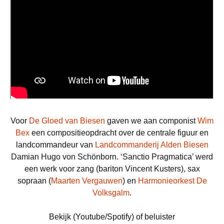
Voor
De Gloed van Biesen
gaven we aan componist
Wim
Bex
een compositieopdracht over de centrale figuur en
landcommandeur van
Landcommanderij Alden Biesen
Damian Hugo von Schönborn. ‘Sanctio Pragmatica’ werd
een werk voor zang (bariton Vincent Kusters), sax
sopraan (
Maarten Vergauwen
) en
Harmonieorkest De
Volksgalm
.
Bekijk (Youtube/Spotify) of beluister