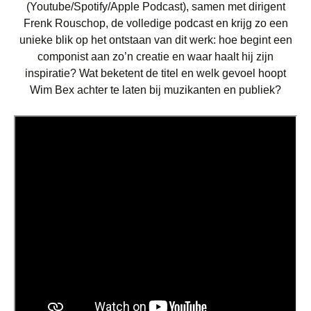
(Youtube/Spotify/Apple Podcast), samen met dirigent
Frenk Rouschop, de volledige podcast en krijg zo een
unieke blik op het ontstaan van dit werk: hoe begint een
componist aan zo’n creatie en waar haalt hij zijn
inspiratie? Wat beketent de titel en welk gevoel hoopt
Wim Bex achter te laten bij muzikanten en publiek?