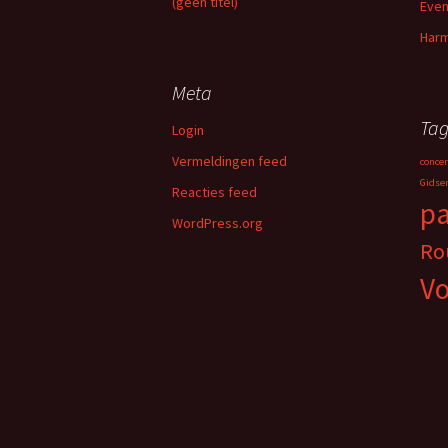
(geen titel)
Eve
Harm
Meta
Tag
Login
Vermeldingen feed
concer
Gidse
Reacties feed
p
WordPress.org
Ro
Vo