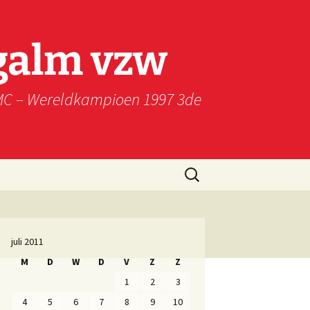
galm vzw
WMC – Wereldkampioen 1997 3de
Zoeken
naar:
juli 2011
M
D
W
D
V
Z
Z
1
2
3
4
5
6
7
8
9
10