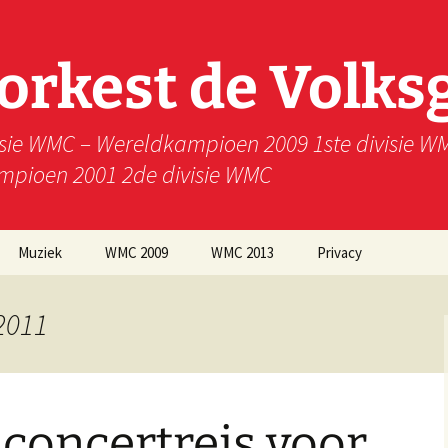
rkest de Volks
isie WMC – Wereldkampioen 2009 1ste divisie 
ampioen 2001 2de divisie WMC
Muziek
WMC 2009
WMC 2013
Privacy
 2011
concertreis voor