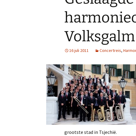
harmonieo
Volksgalm
16 juli 2011
Concertreis
,
Harmon
grootste stad in Tsjechië.