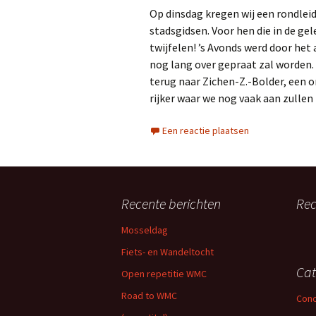
Op dinsdag kregen wij een rondlei
stadsgidsen. Voor hen die in de ge
twijfelen! ’s Avonds werd door h
nog lang over gepraat zal worden
terug naar Zichen-Z.-Bolder, een 
rijker waar we nog vaak aan zullen
Een reactie plaatsen
Recente berichten
Rec
Mosseldag
Fiets- en Wandeltocht
Cat
Open repetitie WMC
Road to WMC
Conc