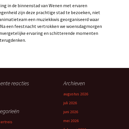
ding in de binnenstad van Wenen met ervaren
legenheid zijn deze prachtige stad te bezoeken, niet
et animatieteam een muziekkwis georganiseerd waar
. Na een feestnacht vertrokken we woensdagmorgen
onvergetelijke ervaring en schitterende momenten
 terugdenken.
ente reacties
Archieven
augustus 2026
juli 2026
egorieën
juni 2026
mei 2026
ertreis