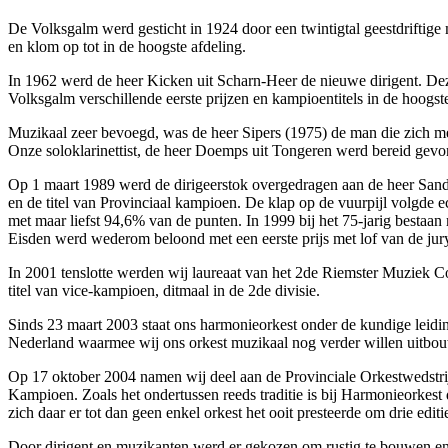
De Volksgalm werd gesticht in 1924 door een twintigtal geestdriftige
en klom op tot in de hoogste afdeling.
In 1962 werd de heer Kicken uit Scharn-Heer de nieuwe dirigent. De
Volksgalm verschillende eerste prijzen en kampioentitels in de hoogste
Muzikaal zeer bevoegd, was de heer Sipers (1975) de man die zich me
Onze soloklarinettist, de heer Doemps uit Tongeren werd bereid gevo
Op 1 maart 1989 werd de dirigeerstok overgedragen aan de heer Sandr
en de titel van Provinciaal kampioen. De klap op de vuurpijl volgde 
met maar liefst 94,6% van de punten. In 1999 bij het 75-jarig besta
Eisden werd wederom beloond met een eerste prijs met lof van de ju
In 2001 tenslotte werden wij laureaat van het 2de Riemster Muziek 
titel van vice-kampioen, ditmaal in de 2de divisie.
Sinds 23 maart 2003 staat ons harmonieorkest onder de kundige leidin
Nederland waarmee wij ons orkest muzikaal nog verder willen uitbo
Op 17 oktober 2004 namen wij deel aan de Provinciale Orkestwedstri
Kampioen. Zoals het ondertussen reeds traditie is bij Harmonieorkest
zich daar er tot dan geen enkel orkest het ooit presteerde om drie edi
Door dirigent en muzikanten werd er gekozen om rustig te bouwen en