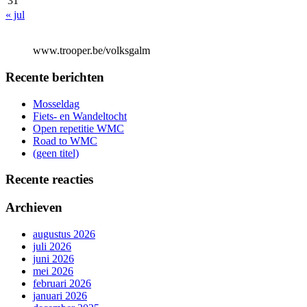
31
« jul
www.trooper.be/volksgalm
Recente berichten
Mosseldag
Fiets- en Wandeltocht
Open repetitie WMC
Road to WMC
(geen titel)
Recente reacties
Archieven
augustus 2026
juli 2026
juni 2026
mei 2026
februari 2026
januari 2026