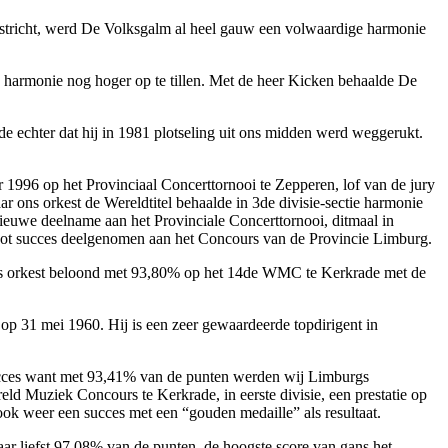
Maastricht, werd De Volksgalm al heel gauw een volwaardige harmonie
 harmonie nog hoger op te tillen. Met de heer Kicken behaalde De
 echter dat hij in 1981 plotseling uit ons midden werd weggerukt.
1996 op het Provinciaal Concerttornooi te Zepperen, lof van de jury
r ons orkest de Wereldtitel behaalde in 3de divisie-sectie harmonie
ieuwe deelname aan het Provinciale Concerttornooi, ditmaal in
root succes deelgenomen aan het Concours van de Provincie Limburg.
 ons orkest beloond met 93,80% op het 14de WMC te Kerkrade met de
op 31 mei 1960. Hij is een zeer gewaardeerde topdirigent in
succes want met 93,41% van de punten werden wij Limburgs
ld Muziek Concours te Kerkrade, in eerste divisie, een prestatie op
 ook weer een succes met een “gouden medaille” als resultaat.
r liefst 97,08% van de punten, de hoogste score van gans het