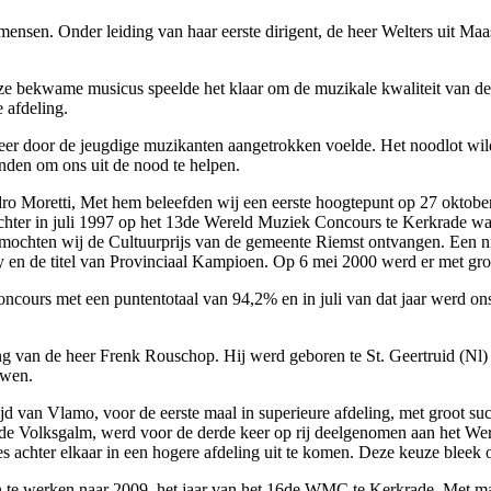
 mensen. Onder leiding van haar eerste dirigent, de heer Welters uit 
ze bekwame musicus speelde het klaar om de muzikale kwaliteit van de
 afdeling.
er door de jeugdige muzikanten aangetrokken voelde. Het noodlot wilde
nden om ons uit de nood te helpen.
o Moretti, Met hem beleefden wij een eerste hoogtepunt op 27 oktober 
echter in juli 1997 op het 13de Wereld Muziek Concours te Kerkrade waa
an mochten wij de Cultuurprijs van de gemeente Riemst ontvangen. Een n
ry en de titel van Provinciaal Kampioen. Op 6 mei 2000 werd er met g
Concours met een puntentotaal van 94,2% en in juli van dat jaar werd
g van de heer Frenk Rouschop. Hij werd geboren te St. Geertruid (Nl) 
uwen.
jd van Vlamo, voor de eerste maal in superieure afdeling, met groot 
 de Volksgalm, werd voor de derde keer op rij deelgenomen aan het Were
ties achter elkaar in een hogere afdeling uit te komen. Deze keuze bleek
 te werken naar 2009, het jaar van het 16de WMC te Kerkrade. Met maa