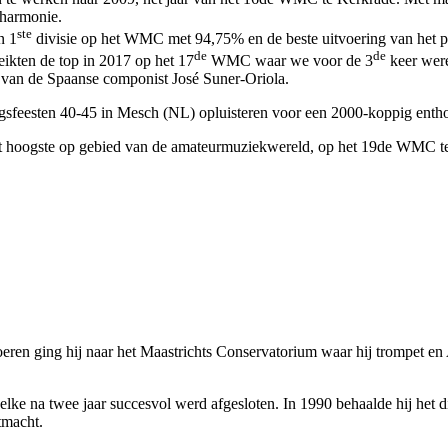
 harmonie.
ste
n 1
divisie op het WMC met 94,75% en de beste uitvoering van het p
de
de
ikten de top in 2017 op het 17
WMC waar we voor de 3
keer wer
’ van de Spaanse componist José Suner-Oriola.
gsfeesten 40-45 in Mesch (NL) opluisteren voor een 2000-koppig entho
het hoogste op gebied van de amateurmuziekwereld, op het 19de WMC te
ren ging hij naar het Maastrichts Conservatorium waar hij trompet en 
ke na twee jaar succesvol werd afgesloten. In 1990 behaalde hij het d
tmacht.