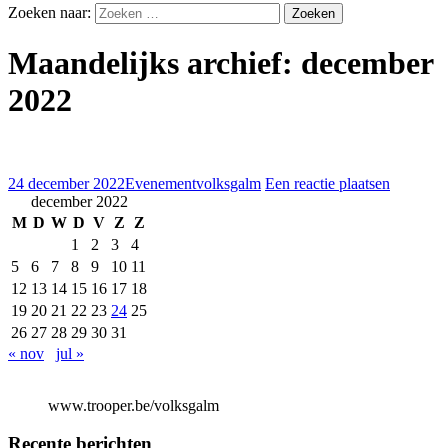
Zoeken naar:
Maandelijks archief: december
2022
24 december 2022
Evenement
volksgalm
Een reactie plaatsen
december 2022
M
D
W
D
V
Z
Z
1
2
3
4
5
6
7
8
9
10
11
12
13
14
15
16
17
18
19
20
21
22
23
24
25
26
27
28
29
30
31
« nov
jul »
www.trooper.be/volksgalm
Recente berichten