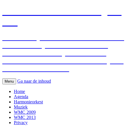
Harmonieorkest de Volksgalm
vzw
Wereldkampioen 2017 1ste Divisie WMC
– Wereldkampioen 2009 1ste divisie
WMC – Wereldkampioen 1997 3de
divisie WMC Kerkrade – Vice-kampioen
2001 2de divisie WMC
Ga naar de inhoud
Menu
Home
Agenda
Harmonieorkest
Muziek
WMC 2009
WMC 2013
Privacy