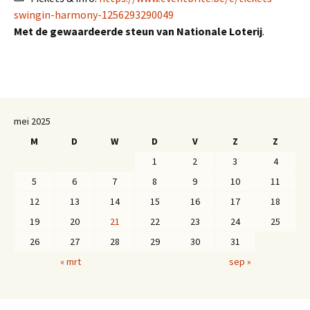
swingin-harmony-1256293290049
Met de gewaardeerde steun van Nationale Loterij
.
mei 2025
M
D
W
D
V
Z
Z
1
2
3
4
5
6
7
8
9
10
11
12
13
14
15
16
17
18
19
20
21
22
23
24
25
26
27
28
29
30
31
« mrt
sep »