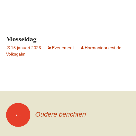
Mosseldag
15 januari 2026
Evenement
Harmonieorkest de
Volksgalm
Berichtennavigatie
←
Oudere berichten