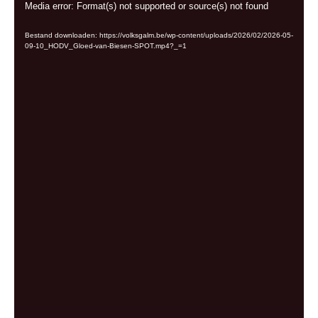
Videospeler
Media error: Format(s) not supported or source(s) not found
Bestand downloaden: https://volksgalm.be/wp-content/uploads/2026/02/2026-05-
09-10_HODV_Gloed-van-Biesen-SPOT.mp4?_=1