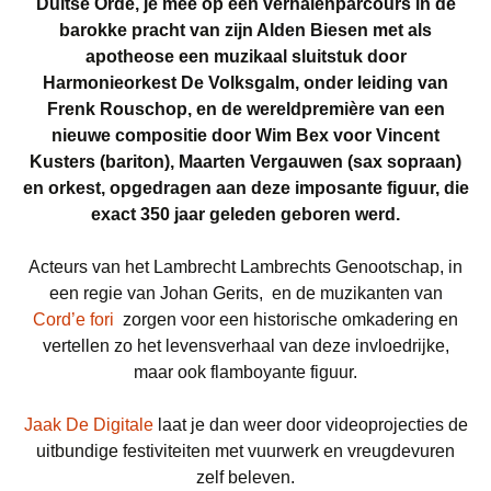
Duitse Orde, je mee op een verhalenparcours in de
barokke pracht van zijn Alden Biesen met als
apotheose een muzikaal sluitstuk door
Harmonieorkest De Volksgalm, onder leiding van
Frenk Rouschop, en de wereldpremière van een
nieuwe compositie door Wim Bex voor Vincent
Kusters (bariton), Maarten Vergauwen (sax sopraan)
en orkest, opgedragen aan deze imposante figuur
, die
exact 350 jaar geleden geboren werd.
Acteurs van het Lambrecht Lambrechts Genootschap, in
een regie van Johan Gerits, en de muzikanten van
Cord’e fori
zorgen voor een historische omkadering en
vertellen zo het levensverhaal van deze invloedrijke,
maar ook flamboyante figuur.
Jaak De Digitale
laat je dan weer door videoprojecties de
uitbundige festiviteiten met vuurwerk en vreugdevuren
zelf beleven.