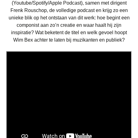
(Youtube/Spotify/Apple Podcast), samen met dirigent
Frenk Rouschop, de volledige podcast en krijg zo een
unieke blik op het ontstaan van dit werk: hoe begint een
componist aan zo’n creatie en waar haalt hij zijn
inspiratie? Wat beketent de titel en welk gevoel hoopt
Wim Bex achter te laten bij muzikanten en publiek?