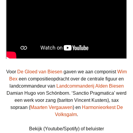
Voor
De Gloed van Biesen
gaven we aan componist
Wim
Bex
een compositieopdracht over de centrale figuur en
landcommandeur van
Landcommanderij Alden Biesen
Damian Hugo von Schönborn. ‘Sanctio Pragmatica’ werd
een werk voor zang (bariton Vincent Kusters), sax
sopraan (
Maarten Vergauwen
) en
Harmonieorkest De
Volksgalm
.
Bekijk (Youtube/Spotify) of beluister