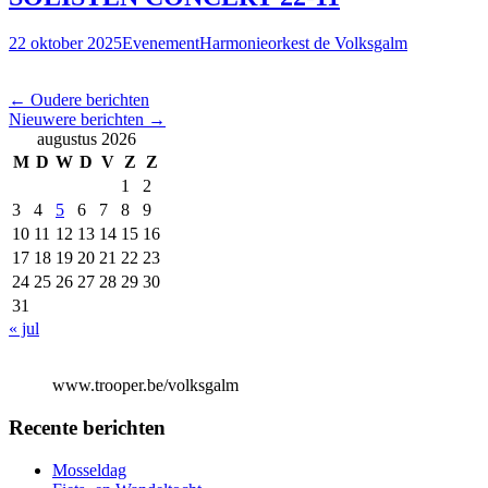
22 oktober 2025
Evenement
Harmonieorkest de Volksgalm
Berichtennavigatie
←
Oudere berichten
Nieuwere berichten
→
augustus 2026
M
D
W
D
V
Z
Z
1
2
3
4
5
6
7
8
9
10
11
12
13
14
15
16
17
18
19
20
21
22
23
24
25
26
27
28
29
30
31
« jul
www.trooper.be/volksgalm
Recente berichten
Mosseldag