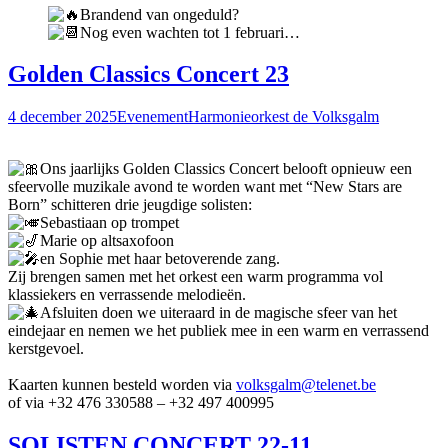
Brandend van ongeduld?
Nog even wachten tot 1 februari…
Golden Classics Concert 23
4 december 2025
Evenement
Harmonieorkest de Volksgalm
Ons jaarlijks Golden Classics Concert belooft opnieuw een
sfeervolle muzikale avond te worden want met “New Stars are
Born” schitteren drie jeugdige solisten:
Sebastiaan op trompet
Marie op alt­saxofoon
en Sophie met haar betoverende zang.
Zij brengen samen met het orkest een warm programma vol
klassiekers en verrassende melodieën.
Afsluiten doen we uiteraard in de magische sfeer van het
eindejaar en nemen we het publiek mee in een warm en verrassend
kerstgevoel.
Kaarten kunnen besteld worden via
volksgalm@telenet.be
of via +32 476 330588 – +32 497 400995
SOLISTEN CONCERT 22-11