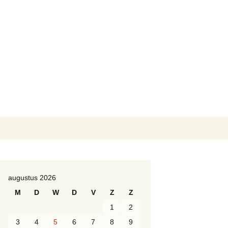
lm vzw
 divisie WMC –
01 2de divisie WMC
Zoeken
naar:
augustus 2026
M
D
W
D
V
Z
Z
1
2
3
4
5
6
7
8
9