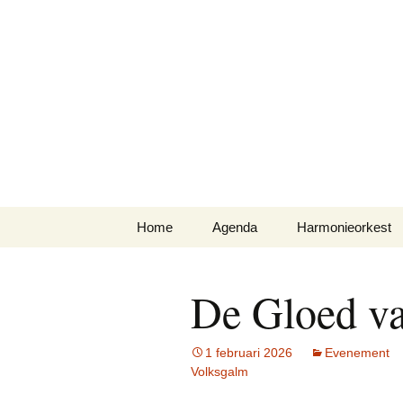
Harmonieor
Wereldkampioen 2017 1ste 
Wereldkampioen 1997 3de d
Ga
Home
Agenda
Harmonieorkest
naar
de
inhoud
De Gloed va
1 februari 2026
Evenement
Volksgalm