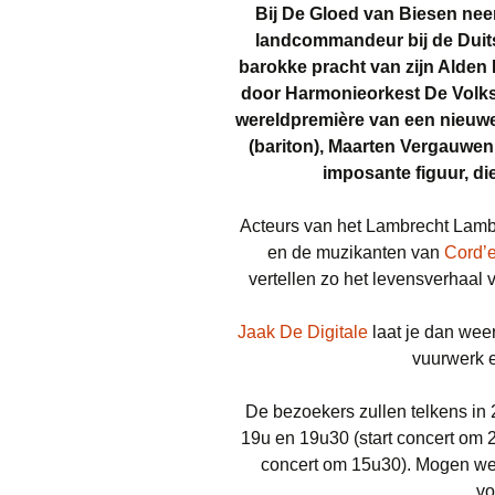
Bij De Gloed van Biesen ne
landcommandeur bij de Duits
barokke pracht van zijn Alden
door Harmonieorkest De Volks
wereldpremière van een nieuw
(bariton), Maarten Vergauwen
imposante figuur
, d
Acteurs van het Lambrecht Lambr
en de muzikanten van
Cord’e 
vertellen zo het levensverhaal 
Jaak De Digitale
laat je dan weer
vuurwerk e
De bezoekers zullen telkens in
19u en 19u30 (start concert om 
concert om 15u30). Mogen we 
vo