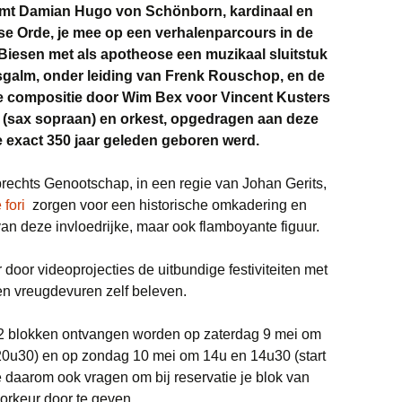
emt Damian Hugo von Schönborn, kardinaal en
e Orde, je mee op een verhalenparcours in de
 Biesen met als apotheose een muzikaal sluitstuk
galm, onder leiding van Frenk Rouschop, en de
e compositie door Wim Bex voor Vincent Kusters
 (sax sopraan) en orkest, opgedragen aan deze
ie exact 350 jaar geleden geboren werd.
echts Genootschap, in een regie van Johan Gerits,
fori
zorgen voor een historische omkadering en
van deze invloedrijke, maar ook flamboyante figuur.
 door videoprojecties de uitbundige festiviteiten met
n vreugdevuren zelf beleven.
 2 blokken ontvangen worden op zaterdag 9 mei om
20u30) en op zondag 10 mei om 14u en 14u30 (start
daarom ook vragen om bij reservatie je blok van
orkeur door te geven.