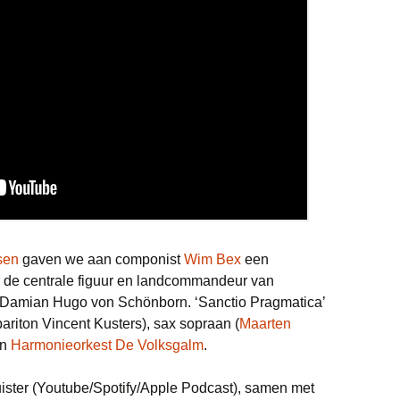
sen
gaven we aan componist
Wim Bex
een
 de centrale figuur en landcommandeur van
Damian Hugo von Schönborn. ‘Sanctio Pragmatica’
ariton Vincent Kusters), sax sopraan (
Maarten
en
Harmonieorkest De Volksgalm
.
luister (Youtube/Spotify/Apple Podcast), samen met