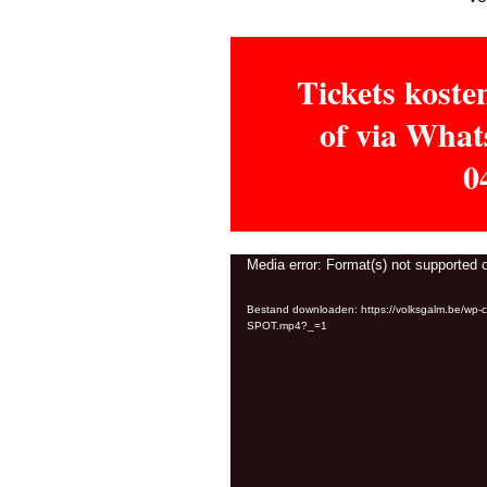
Tickets kosten
of via What
0
Videospeler
Media error: Format(s) not supported o
Bestand downloaden: https://volksgalm.be/wp
SPOT.mp4?_=1