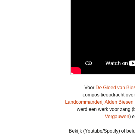
Voor
De Gloed van Bie
compositieopdracht over
Landcommanderij Alden Biesen
werd een werk voor zang (b
Vergauwen
) 
Bekijk (Youtube/Spotify) of be