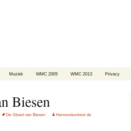
kest de Volksga
Divisie WMC – Wereldkampioen 2009 1ste
ivisie WMC Kerkrade – Vice-kampioen 20
Muziek
WMC 2009
WMC 2013
Privacy
n Biesen
De Gloed van Biesen
Harmonieorkest de