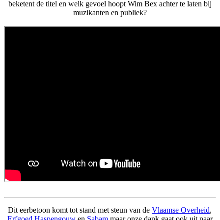
beketent de titel en welk gevoel hoopt Wim Bex achter te laten bij
muzikanten en publiek?
Dit eerbetoon komt tot stand met steun van de
Vlaamse Overheid
,
Erfgoed Haspengouw
en
Sabam
maar onze dank gaat ook uit naar