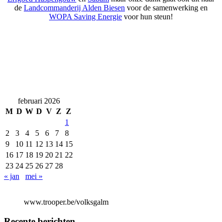
de
Landcommanderij Alden Biesen
voor de samenwerking en
WOPA Saving Energie
voor hun steun!
februari 2026
M
D
W
D
V
Z
Z
1
2
3
4
5
6
7
8
9
10
11
12
13
14
15
16
17
18
19
20
21
22
23
24
25
26
27
28
« jan
mei »
www.trooper.be/volksgalm
Recente berichten