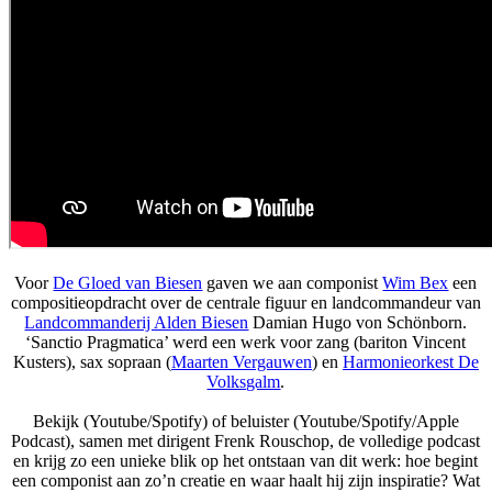
Voor
De Gloed van Biesen
gaven we aan componist
Wim Bex
een
compositieopdracht over de centrale figuur en landcommandeur van
Landcommanderij Alden Biesen
Damian Hugo von Schönborn.
‘Sanctio Pragmatica’ werd een werk voor zang (bariton Vincent
Kusters), sax sopraan (
Maarten Vergauwen
) en
Harmonieorkest De
Volksgalm
.
Bekijk (Youtube/Spotify) of beluister (Youtube/Spotify/Apple
Podcast), samen met dirigent Frenk Rouschop, de volledige podcast
en krijg zo een unieke blik op het ontstaan van dit werk: hoe begint
een componist aan zo’n creatie en waar haalt hij zijn inspiratie? Wat