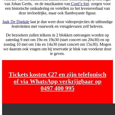
van Johan Gerits, en de muzikanten van
Cord’e fori
zorgen voor
een historische omkadering en vertellen zo het levensverhaal van
deze invloedrijke, maar ook flamboyante figuur.
Jaak De Digitale
laat je dan weer door videoprojecties de uitbundige
festiviteiten met vuurwerk en vreugdevuren zelf beleven.
De bezoekers zullen telkens in 2 blokken ontvangen worden op
zaterdag 9 mei om 19u en 19u30 (start concert om 20u30) en op
zondag 10 mei om 14u en 14u30 (start concert om 15u30). Mogen
we daarom ook vragen om bij reservatie je blok van voorkeur door
te geven.
Tickets kosten €27 en zijn telefonisch
of via WhatsApp verkrijgbaar op
0497 400 995