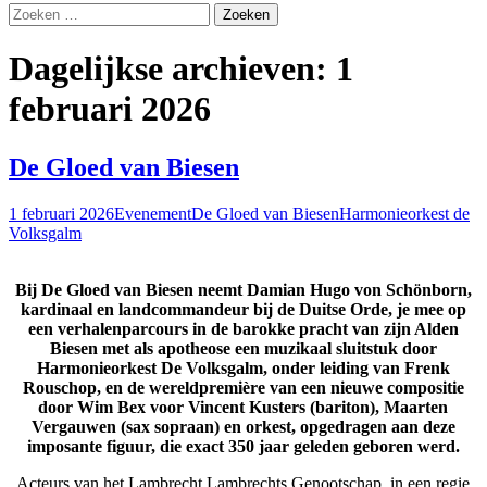
Zoeken
naar:
Dagelijkse archieven: 1
februari 2026
De Gloed van Biesen
1 februari 2026
Evenement
De Gloed van Biesen
Harmonieorkest de
Volksgalm
Bij De Gloed van Biesen neemt Damian Hugo von Schönborn,
kardinaal en landcommandeur bij de Duitse Orde, je mee op
een verhalenparcours in de barokke pracht van zijn Alden
Biesen met als apotheose een muzikaal sluitstuk door
Harmonieorkest De Volksgalm, onder leiding van Frenk
Rouschop, en de wereldpremière van een nieuwe compositie
door Wim Bex voor Vincent Kusters (bariton), Maarten
Vergauwen (sax sopraan) en orkest, opgedragen aan deze
imposante figuur
, die exact 350 jaar geleden geboren werd.
Acteurs van het Lambrecht Lambrechts Genootschap, in een regie