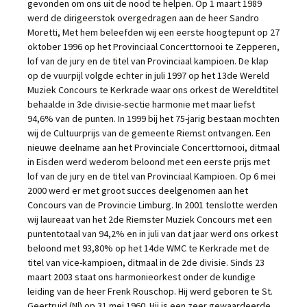
gevonden om ons uit de nood te helpen. Op 1 maart 1989
werd de dirigeerstok overgedragen aan de heer Sandro
Moretti, Met hem beleefden wij een eerste hoogtepunt op 27
oktober 1996 op het Provinciaal Concerttornooi te Zepperen,
lof van de jury en de titel van Provinciaal kampioen. De klap
op de vuurpijl volgde echter in juli 1997 op het 13de Wereld
Muziek Concours te Kerkrade waar ons orkest de Wereldtitel
behaalde in 3de divisie-sectie harmonie met maar liefst
94,6% van de punten. In 1999 bij het 75-jarig bestaan mochten
wij de Cultuurprijs van de gemeente Riemst ontvangen. Een
nieuwe deelname aan het Provinciale Concerttornooi, ditmaal
in Eisden werd wederom beloond met een eerste prijs met
lof van de jury en de titel van Provinciaal Kampioen. Op 6 mei
2000 werd er met groot succes deelgenomen aan het
Concours van de Provincie Limburg. In 2001 tenslotte werden
wij laureaat van het 2de Riemster Muziek Concours met een
puntentotaal van 94,2% en in juli van dat jaar werd ons orkest
beloond met 93,80% op het 14de WMC te Kerkrade met de
titel van vice-kampioen, ditmaal in de 2de divisie. Sinds 23
maart 2003 staat ons harmonieorkest onder de kundige
leiding van de heer Frenk Rouschop. Hij werd geboren te St.
Geertruid (Nl) op 31 mei 1960. Hij is een zeer gewaardeerde