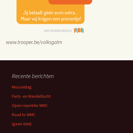
www.trooper.be/volksgalm
Recente berichten
Mosseldag
Fiets- en Wandeltocht
Open repetitie WMC
Road to WMC
(geen titel)