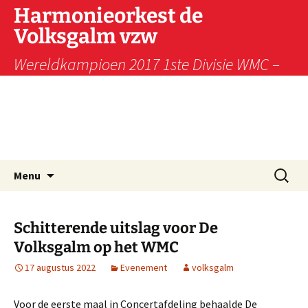
Harmonieorkest de
Volksgalm vzw
Wereldkampioen 2017 1ste Divisie WMC –
Wereldkampioen 2009 1ste divisie WMC –
Wereldkampioen 1997 3de divisie WMC
Kerkrade – Vice-kampioen 2001 2de divisie
WMC
Ga
Zoeken
Menu
naar
naar:
de
inhoud
Schitterende uitslag voor De
Volksgalm op het WMC
17 augustus 2022
Evenement
volksgalm
Voor de eerste maal in Concertafdeling behaalde De