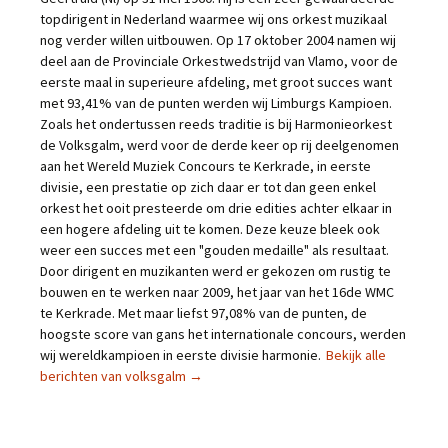
topdirigent in Nederland waarmee wij ons orkest muzikaal
nog verder willen uitbouwen. Op 17 oktober 2004 namen wij
deel aan de Provinciale Orkestwedstrijd van Vlamo, voor de
eerste maal in superieure afdeling, met groot succes want
met 93,41% van de punten werden wij Limburgs Kampioen.
Zoals het ondertussen reeds traditie is bij Harmonieorkest
de Volksgalm, werd voor de derde keer op rij deelgenomen
aan het Wereld Muziek Concours te Kerkrade, in eerste
divisie, een prestatie op zich daar er tot dan geen enkel
orkest het ooit presteerde om drie edities achter elkaar in
een hogere afdeling uit te komen. Deze keuze bleek ook
weer een succes met een "gouden medaille" als resultaat.
Door dirigent en muzikanten werd er gekozen om rustig te
bouwen en te werken naar 2009, het jaar van het 16de WMC
te Kerkrade. Met maar liefst 97,08% van de punten, de
hoogste score van gans het internationale concours, werden
wij wereldkampioen in eerste divisie harmonie.
Bekijk alle
berichten van volksgalm
→