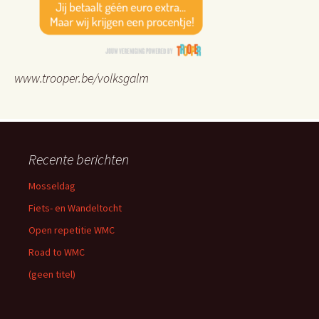
www.trooper.be/volksgalm
Recente berichten
Mosseldag
Fiets- en Wandeltocht
Open repetitie WMC
Road to WMC
(geen titel)