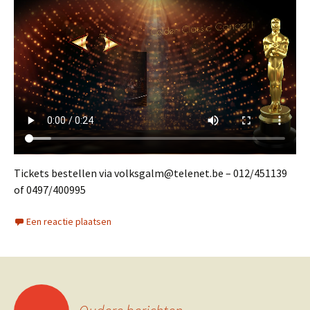
Tickets bestellen via volksgalm@telenet.be – 012/451139
of 0497/400995
Een reactie plaatsen
Berichtennavigatie
←