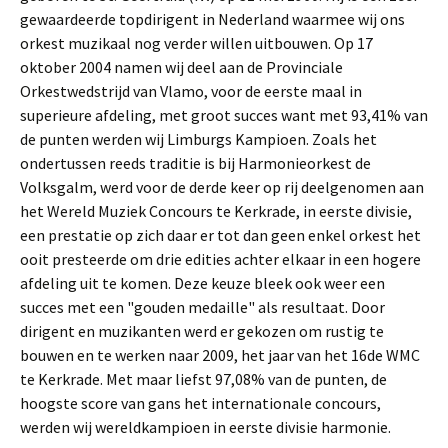
gewaardeerde topdirigent in Nederland waarmee wij ons
orkest muzikaal nog verder willen uitbouwen. Op 17
oktober 2004 namen wij deel aan de Provinciale
Orkestwedstrijd van Vlamo, voor de eerste maal in
superieure afdeling, met groot succes want met 93,41% van
de punten werden wij Limburgs Kampioen. Zoals het
ondertussen reeds traditie is bij Harmonieorkest de
Volksgalm, werd voor de derde keer op rij deelgenomen aan
het Wereld Muziek Concours te Kerkrade, in eerste divisie,
een prestatie op zich daar er tot dan geen enkel orkest het
ooit presteerde om drie edities achter elkaar in een hogere
afdeling uit te komen. Deze keuze bleek ook weer een
succes met een "gouden medaille" als resultaat. Door
dirigent en muzikanten werd er gekozen om rustig te
bouwen en te werken naar 2009, het jaar van het 16de WMC
te Kerkrade. Met maar liefst 97,08% van de punten, de
hoogste score van gans het internationale concours,
werden wij wereldkampioen in eerste divisie harmonie.