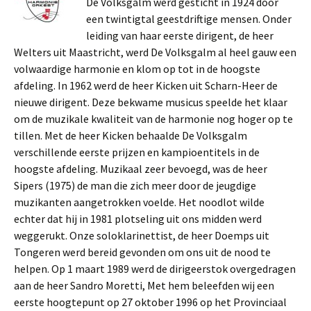
De Volksgalm werd gesticht in 1924 door
een twintigtal geestdriftige mensen. Onder
leiding van haar eerste dirigent, de heer
Welters uit Maastricht, werd De Volksgalm al heel gauw een
volwaardige harmonie en klom op tot in de hoogste
afdeling. In 1962 werd de heer Kicken uit Scharn-Heer de
nieuwe dirigent. Deze bekwame musicus speelde het klaar
om de muzikale kwaliteit van de harmonie nog hoger op te
tillen. Met de heer Kicken behaalde De Volksgalm
verschillende eerste prijzen en kampioentitels in de
hoogste afdeling. Muzikaal zeer bevoegd, was de heer
Sipers (1975) de man die zich meer door de jeugdige
muzikanten aangetrokken voelde. Het noodlot wilde
echter dat hij in 1981 plotseling uit ons midden werd
weggerukt. Onze soloklarinettist, de heer Doemps uit
Tongeren werd bereid gevonden om ons uit de nood te
helpen. Op 1 maart 1989 werd de dirigeerstok overgedragen
aan de heer Sandro Moretti, Met hem beleefden wij een
eerste hoogtepunt op 27 oktober 1996 op het Provinciaal