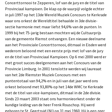
Concerttornooi te Zepperen, lof van de jury en de titel van
Provinciaal kampioen. De klap op de vuurpijl volgde echter
in juli 1997 op het 13de Wereld Muziek Concours te Kerkrade
waar ons orkest de Wereldtitel behaalde in 3de divisie-
sectie harmonie met maar liefst 94,6% van de punten. In
1999 bij het 75-jarig bestaan mochten wij de Cultuurprijs
van de gemeente Riemst ontvangen. Een nieuwe deelname
aan het Provinciale Concerttornooi, ditmaal in Eisden werd
wederom beloond met een eerste prijs met lof van de jury
en de titel van Provinciaal Kampioen. Op 6 mei 2000 werd er
met groot succes deelgenomen aan het Concours van de
Provincie Limburg. In 2001 tenslotte werden wij laureaat
van het 2de Riemster Muziek Concours met een
puntentotaal van 94,2% en in juli van dat jaar werd ons
orkest beloond met 93,80% op het 14de WMC te Kerkrade
met de titel van vice-kampioen, ditmaal in de 2de divisie.
Sinds 23 maart 2003 staat ons harmonieorkest onder de
kundige leiding van de heer Frenk Rouschop. Hij werd
geboren te St. Geertruid (Nl) op 31 mei 1960. Hij is een zeer