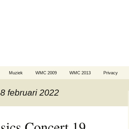
kest de Volksga
Divisie WMC – Wereldkampioen 2009 1ste
ivisie WMC Kerkrade – Vice-kampioen 20
Muziek
WMC 2009
WMC 2013
Privacy
 8 februari 2022
sics Concert 19