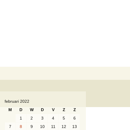
lm vzw
 divisie WMC –
01 2de divisie WMC
Zoeken
naar:
februari 2022
M
D
W
D
V
Z
Z
1
2
3
4
5
6
7
8
9
10
11
12
13