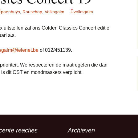
paenhuys
,
Rouschop
,
Volksgalm
volksgalm
 uitstellen zal ons Golden Classics Concert editie
ari a.s.
sgalm@telenet.be
of 012/451139.
e prioriteit. We respecteren de maatregelen die dan
l is dit CST en mondmaskers verplicht.
cente reacties
Archieven