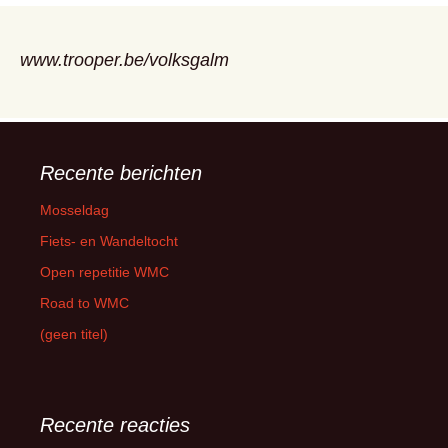
www.trooper.be/volksgalm
Recente berichten
Mosseldag
Fiets- en Wandeltocht
Open repetitie WMC
Road to WMC
(geen titel)
Recente reacties