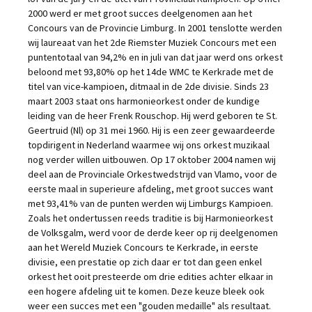
2000 werd er met groot succes deelgenomen aan het
Concours van de Provincie Limburg. In 2001 tenslotte werden
wij laureaat van het 2de Riemster Muziek Concours met een
puntentotaal van 94,2% en in juli van dat jaar werd ons orkest
beloond met 93,80% op het 14de WMC te Kerkrade met de
titel van vice-kampioen, ditmaal in de 2de divisie. Sinds 23
maart 2003 staat ons harmonieorkest onder de kundige
leiding van de heer Frenk Rouschop. Hij werd geboren te St.
Geertruid (Nl) op 31 mei 1960. Hij is een zeer gewaardeerde
topdirigent in Nederland waarmee wij ons orkest muzikaal
nog verder willen uitbouwen. Op 17 oktober 2004 namen wij
deel aan de Provinciale Orkestwedstrijd van Vlamo, voor de
eerste maal in superieure afdeling, met groot succes want
met 93,41% van de punten werden wij Limburgs Kampioen.
Zoals het ondertussen reeds traditie is bij Harmonieorkest
de Volksgalm, werd voor de derde keer op rij deelgenomen
aan het Wereld Muziek Concours te Kerkrade, in eerste
divisie, een prestatie op zich daar er tot dan geen enkel
orkest het ooit presteerde om drie edities achter elkaar in
een hogere afdeling uit te komen. Deze keuze bleek ook
weer een succes met een "gouden medaille" als resultaat.