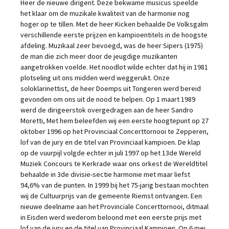
Heer de nieuwe dirigent. Deze bekwame musicus speelde
het klaar om de muzikale kwaliteit van de harmonie nog
hoger op te tillen. Met de heer Kicken behaalde De Volksgalm
verschillende eerste prijzen en kampioentitels in de hoogste
afdeling. Muzikaal zeer bevoegd, was de heer Sipers (1975)
de man die zich meer door de jeugdige muzikanten
aangetrokken voelde. Het noodlot wilde echter dat hij in 1981
plotseling uit ons midden werd weggerukt. Onze
soloklarinettist, de heer Doemps uit Tongeren werd bereid
gevonden om ons uit de nood te helpen. Op 1 maart 1989
werd de dirigeerstok overgedragen aan de heer Sandro
Moretti, Met hem beleefden wij een eerste hoogtepunt op 27
oktober 1996 op het Provinciaal Concerttornooi te Zepperen,
lof van de jury en de titel van Provinciaal kampioen. De klap
op de vuurpijl volgde echter in juli 1997 op het 13de Wereld
Muziek Concours te Kerkrade waar ons orkest de Wereldtitel
behaalde in 3de divisie-sectie harmonie met maar liefst
94,6% van de punten. In 1999 bij het 75-jarig bestaan mochten
wij de Cultuurprijs van de gemeente Riemst ontvangen. Een
nieuwe deelname aan het Provinciale Concerttornooi, ditmaal
in Eisden werd wederom beloond met een eerste prijs met
lof van de jury en de titel van Provinciaal Kampioen. Op 6 mei