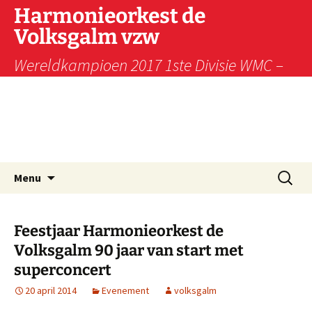
Harmonieorkest de
Volksgalm vzw
Wereldkampioen 2017 1ste Divisie WMC –
Wereldkampioen 2009 1ste divisie WMC –
Wereldkampioen 1997 3de divisie WMC
Kerkrade – Vice-kampioen 2001 2de divisie
WMC
Ga
Zoeken
Menu
naar
naar:
de
inhoud
Feestjaar Harmonieorkest de
Volksgalm 90 jaar van start met
superconcert
20 april 2014
Evenement
volksgalm