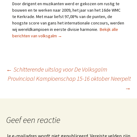
Door dirigent en muzikanten werd er gekozen om rustig te
bouwen en te werken naar 2009, het jaar van het 16de WMC
te Kerkrade. Met maar liefst 97,08% van de punten, de
hoogste score van gans het internationale concours, werden
wij wereldkampioen in eerste divisie harmonie.
Bekijk alle
berichten van volksgalm
→
Berichtnavigatie
←
Schitterende uitslag voor De Volksgalm
Provinciaal Kampioenschap 15-16 oktober Neerpelt
→
Geef een reactie
Je e-mailadres wordt niet gepubliceerd.
Vereiste velden zijn