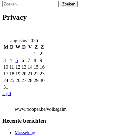
Zoeken
naar:
Privacy
augustus 2026
M
D
W
D
V
Z
Z
1
2
3
4
5
6
7
8
9
10
11
12
13
14
15
16
17
18
19
20
21
22
23
24
25
26
27
28
29
30
31
« jul
www.trooper.be/volksgalm
Recente berichten
Mosseldag