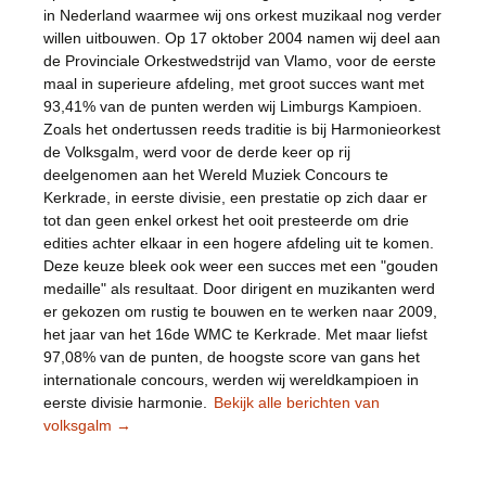
in Nederland waarmee wij ons orkest muzikaal nog verder
willen uitbouwen. Op 17 oktober 2004 namen wij deel aan
de Provinciale Orkestwedstrijd van Vlamo, voor de eerste
maal in superieure afdeling, met groot succes want met
93,41% van de punten werden wij Limburgs Kampioen.
Zoals het ondertussen reeds traditie is bij Harmonieorkest
de Volksgalm, werd voor de derde keer op rij
deelgenomen aan het Wereld Muziek Concours te
Kerkrade, in eerste divisie, een prestatie op zich daar er
tot dan geen enkel orkest het ooit presteerde om drie
edities achter elkaar in een hogere afdeling uit te komen.
Deze keuze bleek ook weer een succes met een "gouden
medaille" als resultaat. Door dirigent en muzikanten werd
er gekozen om rustig te bouwen en te werken naar 2009,
het jaar van het 16de WMC te Kerkrade. Met maar liefst
97,08% van de punten, de hoogste score van gans het
internationale concours, werden wij wereldkampioen in
eerste divisie harmonie.
Bekijk alle berichten van
volksgalm
→