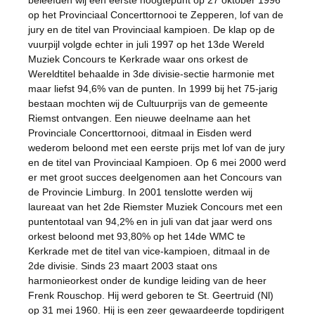
beleefden wij een eerste hoogtepunt op 27 oktober 1996
op het Provinciaal Concerttornooi te Zepperen, lof van de
jury en de titel van Provinciaal kampioen. De klap op de
vuurpijl volgde echter in juli 1997 op het 13de Wereld
Muziek Concours te Kerkrade waar ons orkest de
Wereldtitel behaalde in 3de divisie-sectie harmonie met
maar liefst 94,6% van de punten. In 1999 bij het 75-jarig
bestaan mochten wij de Cultuurprijs van de gemeente
Riemst ontvangen. Een nieuwe deelname aan het
Provinciale Concerttornooi, ditmaal in Eisden werd
wederom beloond met een eerste prijs met lof van de jury
en de titel van Provinciaal Kampioen. Op 6 mei 2000 werd
er met groot succes deelgenomen aan het Concours van
de Provincie Limburg. In 2001 tenslotte werden wij
laureaat van het 2de Riemster Muziek Concours met een
puntentotaal van 94,2% en in juli van dat jaar werd ons
orkest beloond met 93,80% op het 14de WMC te
Kerkrade met de titel van vice-kampioen, ditmaal in de
2de divisie. Sinds 23 maart 2003 staat ons
harmonieorkest onder de kundige leiding van de heer
Frenk Rouschop. Hij werd geboren te St. Geertruid (Nl)
op 31 mei 1960. Hij is een zeer gewaardeerde topdirigent