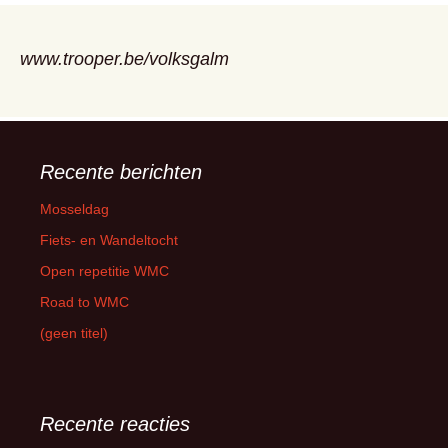
www.trooper.be/volksgalm
Recente berichten
Mosseldag
Fiets- en Wandeltocht
Open repetitie WMC
Road to WMC
(geen titel)
Recente reacties