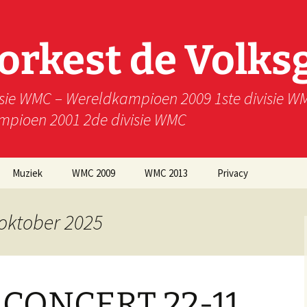
rkest de Volks
isie WMC – Wereldkampioen 2009 1ste divisie 
ampioen 2001 2de divisie WMC
Muziek
WMC 2009
WMC 2013
Privacy
 oktober 2025
 CONCERT 22-11