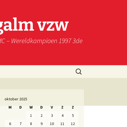
galm vzw
WMC – Wereldkampioen 1997 3de
Zoeken
naar:
oktober 2025
M
D
W
D
V
Z
Z
1
2
3
4
5
6
7
8
9
10
11
12