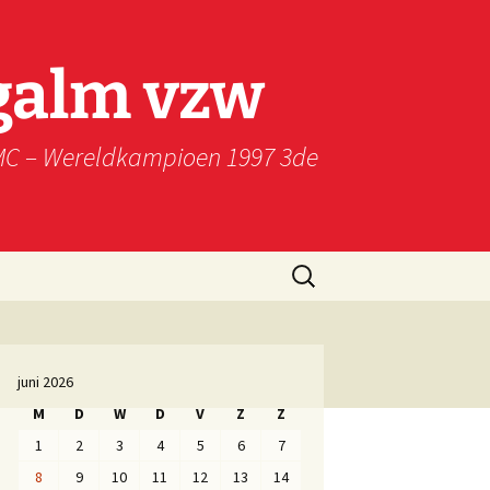
galm vzw
WMC – Wereldkampioen 1997 3de
Zoeken
naar:
juni 2026
M
D
W
D
V
Z
Z
1
2
3
4
5
6
7
8
9
10
11
12
13
14