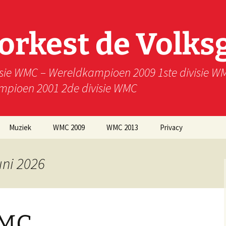
rkest de Volks
isie WMC – Wereldkampioen 2009 1ste divisie 
ampioen 2001 2de divisie WMC
Muziek
WMC 2009
WMC 2013
Privacy
uni 2026
WMC